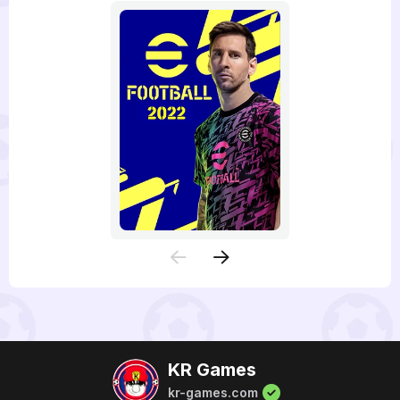
KR Games
kr-games.com