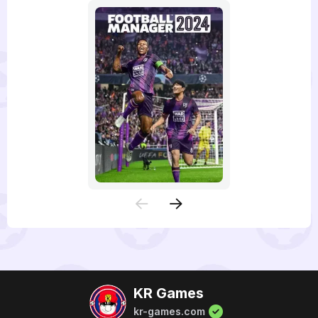
KR Games
kr-games.com