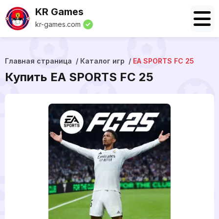
KR Games
kr-games.com
Главная страница
Каталог игр
EA SPORTS FC 25
Купить EA SPORTS FC 25