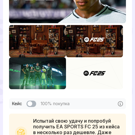
Кейс
100% покупка
Испытай свою удачу и попробуй
получить EA SPORTS FC 25 из кейса
в несколько раз дешевле. Даже