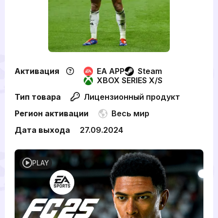
Активация
EA APP
Steam
XBOX SERIES X/S
Тип товара
Лицензионный продукт
Регион активации
Весь мир
Дата выхода
27.09.2024
PLAY