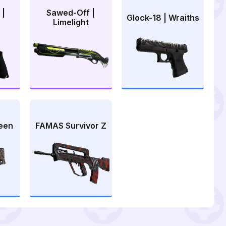
 |
Sawed-Off |
Glock-18 | Wraiths
Limelight
een
FAMAS Survivor Z