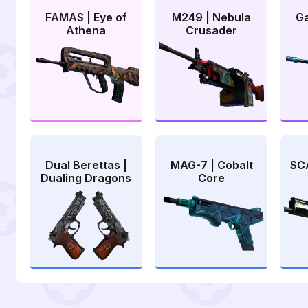
FAMAS | Eye of
M249 | Nebula
Ga
Athena
Crusader
Dual Berettas |
MAG-7 | Cobalt
SC
Dualing Dragons
Core